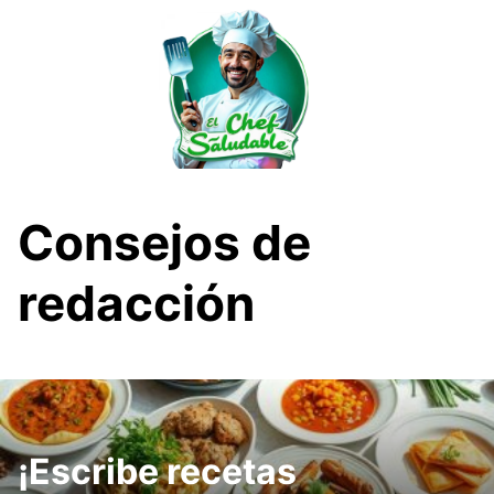
Saltar
al
contenido
Consejos de
redacción
¡Escribe recetas